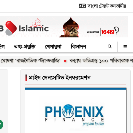
বাংলা টেক্সট কনভার্টার
াইল
তথ্য-প্রযুক্তি
খেলাধুলা
বিনোদন
জনৈতিক স্ট্যান্ডবাজি’
বন্যায় ক্ষতিগ্রস্ত ১০০ পরিবারকে নতুন ঘর দেবে
▐
প্রাইস সেনসেটিভ ইনফরমেশন