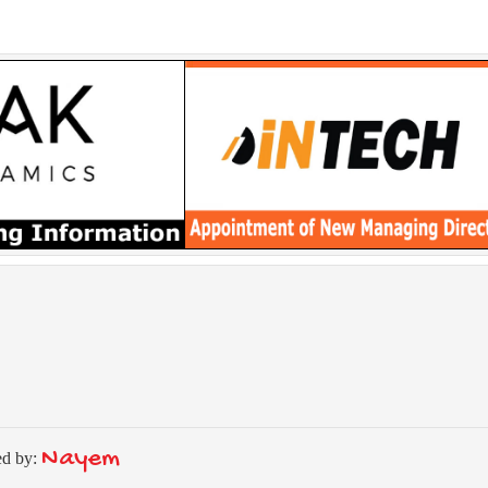
Nayem
ed by: