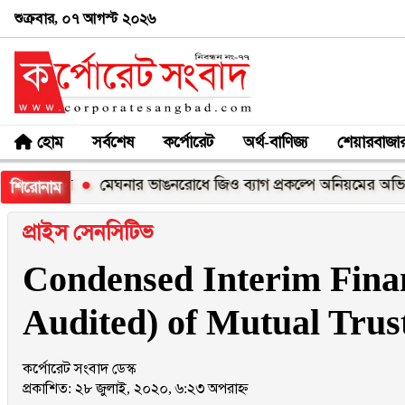
শুক্রবার, ০৭ আগস্ট ২০২৬
হোম
সর্বশেষ
কর্পোরেট
অর্থ-বাণিজ্য
শেয়ারবাজা
ক্স
মেঘনার ভাঙনরোধে জিও ব্যাগ প্রকল্পে অনিয়মের অভিযোগ, নদী
শিরোনাম
প্রাইস সেনসিটিভ
Condensed Interim Finan
Audited) of Mutual Trus
কর্পোরেট সংবাদ ডেস্ক
প্রকাশিত: ২৮ জুলাই, ২০২০, ৬:২৩ অপরাহ্ন