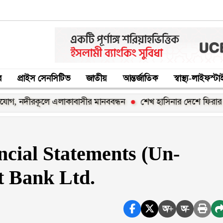
র
প্রাইস সেনসিটিভ
জাতীয়
আন্তর্জাতিক
স্বাস্থ্য-লাইফস্ট
রকূলে এলাকাবাসীর মানববন্ধন
শেখ হাসিনার দেশে ফিরার ঘোষণা ‘রা
cial Statements (Un-
t Bank Ltd.
অ+
অ-