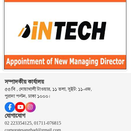
সম্পাদকীয় কার্যালয়
৫৫/বি , নোয়াখালী টাওয়ার, ১১ তলা, সুইট: ১১-এফ,
পুরানা পল্টন, ঢাকা ১০০০।
যোগাযোগ
02 223354125, 01711-076815
corporatesangbad@gmail.com