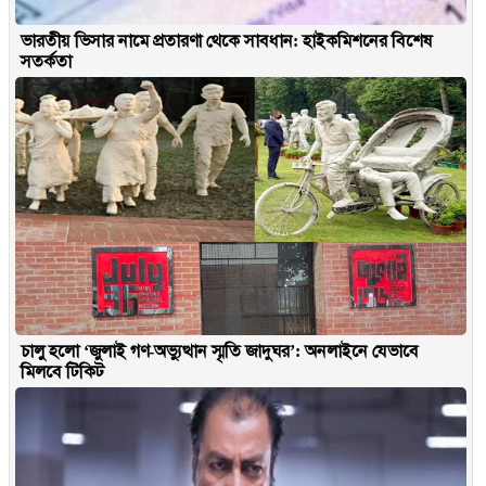
ভারতীয় ভিসার নামে প্রতারণা থেকে সাবধান: হাইকমিশনের বিশেষ
সতর্কতা
চালু হলো ‘জুলাই গণ-অভ্যুত্থান স্মৃতি জাদুঘর’: অনলাইনে যেভাবে
মিলবে টিকিট