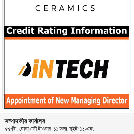
সম্পাদকীয় কার্যালয়
৫৫/বি , নোয়াখালী টাওয়ার, ১১ তলা, সুইট: ১১-এফ,