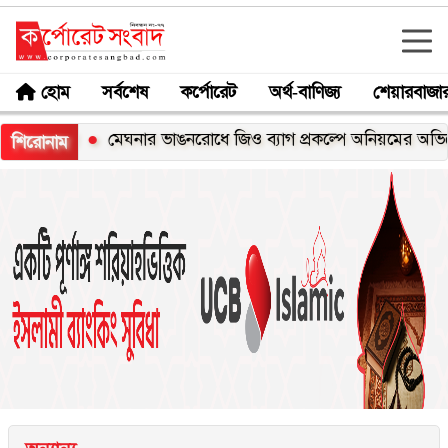
হোম
সর্বশেষ
কর্পোরেট
অর্থ-বাণিজ্য
শেয়ারবাজা
ক্স
মেঘনার ভাঙনরোধে জিও ব্যাগ প্রকল্পে অনিয়মের অভিযোগ, নদী
শিরোনাম