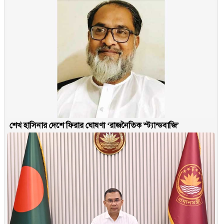
শেখ হাসিনার দেশে ফিরার ঘোষণা ‘রাজনৈতিক স্ট্যান্ডবাজি’