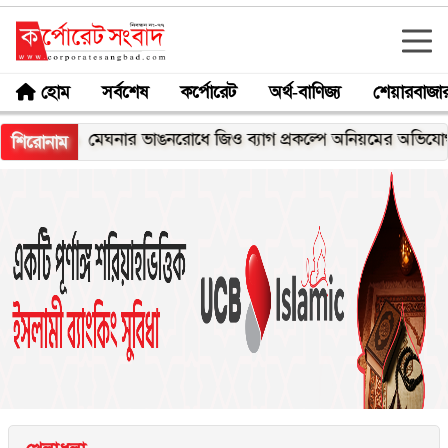
হোম
সর্বশেষ
কর্পোরেট
অর্থ-বাণিজ্য
শেয়ারবাজা
মেঘনার ভাঙনরোধে জিও ব্যাগ প্রকল্পে অনিয়মের অভিযোগ, নদীরকূ
শিরোনাম