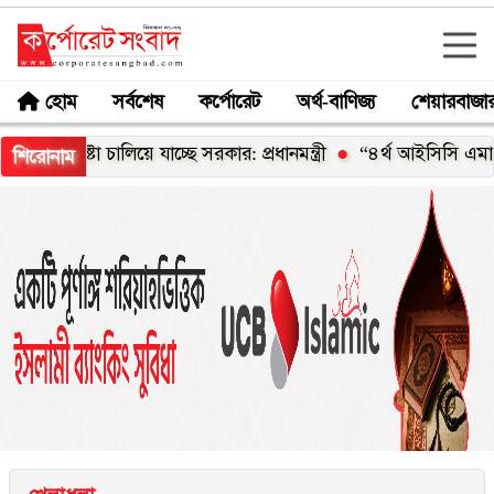
হোম
সর্বশেষ
কর্পোরেট
অর্থ-বাণিজ্য
শেয়ারবাজা
্টা চালিয়ে যাচ্ছে সরকার: প্রধানমন্ত্রী
“৪র্থ আইসিসি এমার্জিং এশিয়া 
শিরোনাম