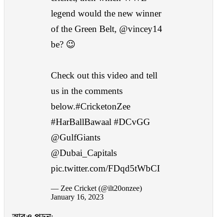
legend would the new winner
of the Green Belt,
@vincey14
be? 😉
Check out this video and tell
us in the comments
below.
#CricketonZee
#HarBallBawaal
#DCvGG
@GulfGiants
@Dubai_Capitals
pic.twitter.com/FDqd5tWbCI
— Zee Cricket (@ilt20onzee)
January 16, 2023
আরও পড়ুন: