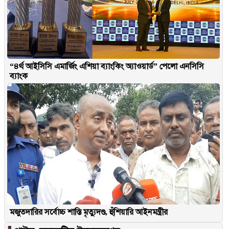
“৪র্থ আইসিসি এমার্জিং এশিয়া ব্যাংকিং অ্যাওয়ার্ড” পেলো এনসিসি
ব্যাংক
মজুতদারির সর্বোচ্চ শাস্তি মৃত্যুদণ্ড, হুঁশিয়ারি আইনমন্ত্রীর