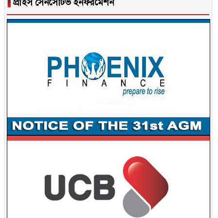
▐
প্রাইস সেনসেটিভ ইনফরমেশন