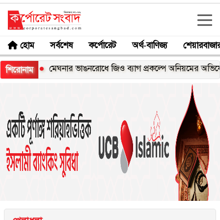
হোম
সর্বশেষ
কর্পোরেট
অর্থ-বাণিজ্য
শেয়ারবাজা
্স
মেঘনার ভাঙনরোধে জিও ব্যাগ প্রকল্পে অনিয়মের অভিযোগ, নদীর
শিরোনাম