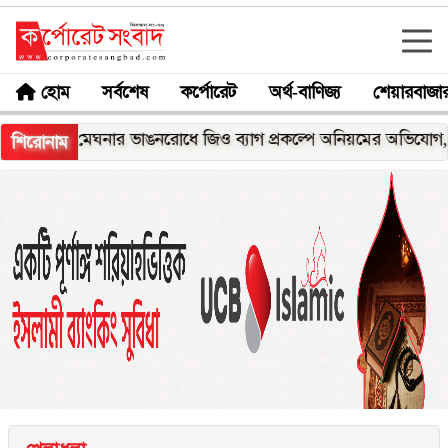
হোম
সর্বশেষ
কর্পোরেট
অর্থ-বাণিজ্য
শেয়ারবাজা
মেঘনার ভাঙনরোধে জিও ব্যাগ প্রকল্পে অনিয়মের অভিযোগ, নদীরকূল
শিরোনাম