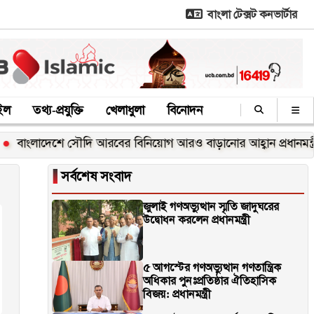
বাংলা টেক্সট কনভার্টার
াইল
তথ্য-প্রযুক্তি
খেলাধুলা
বিনোদন
াংলাদেশে সৌদি আরবের বিনিয়োগ আরও বাড়ানোর আহ্বান প্রধানমন্ত্রীর
▐
সর্বশেষ সংবাদ
জুলাই গণঅভ্যুত্থান স্মৃতি জাদুঘরের
উদ্বোধন করলেন প্রধানমন্ত্রী
৫ আগস্টের গণঅভ্যুত্থান গণতান্ত্রিক
অধিকার পুনঃপ্রতিষ্ঠার ঐতিহাসিক
বিজয়: প্রধানমন্ত্রী