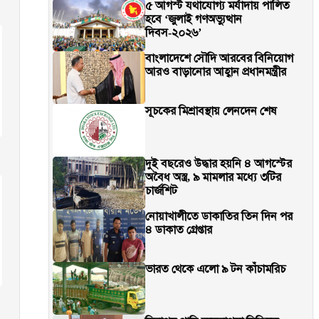
৫ আগস্ট যথাযোগ্য মর্যাদায় পালিত
হবে ‘জুলাই গণঅভ্যুত্থান
দিবস-২০২৬’
বাংলাদেশে সৌদি আরবের বিনিয়োগ
আরও বাড়ানোর আহ্বান প্রধানমন্ত্রীর
সূচকের মিশ্রাবস্থায় লেনদেন শেষ
দুই বছরেও উদ্ধার হয়নি ৪ আগস্টের
অবৈধ অস্ত্র, ৯ মামলার মধ্যে ৩টির
চার্জশিট
নোয়াখালীতে ডাকাতির তিন দিন পর
৪ ডাকাত গ্রেপ্তার
ভারত থেকে এলো ৯ টন কাঁচামরিচ