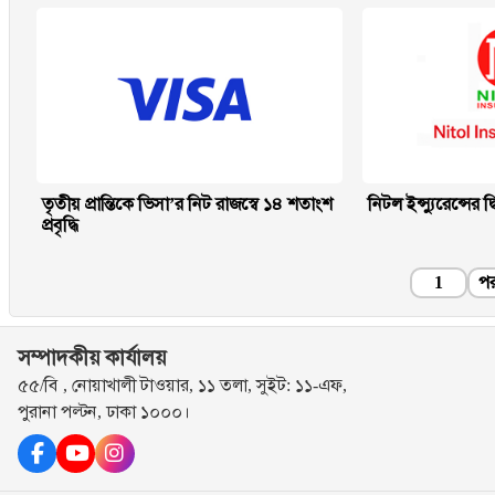
তৃতীয় প্রান্তিকে ভিসা’র নিট রাজস্বে ১৪ শতাংশ
নিটল ইন্স্যুরেন্সের দ্
প্রবৃদ্ধি
1
পর
সম্পাদকীয় কার্যালয়
৫৫/বি , নোয়াখালী টাওয়ার, ১১ তলা, সুইট: ১১-এফ,
পুরানা পল্টন, ঢাকা ১০০০।