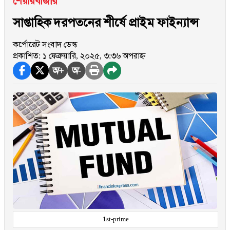
শেয়ারবাজার
সাপ্তাহিক দরপতনের শীর্ষে প্রাইম ফাইন্যান্স
কর্পোরেট সংবাদ ডেস্ক
প্রকাশিত: ১ ফেব্রুয়ারি, ২০২৫, ৩:৩৬ অপরাহ্ন
অ+
অ-
1st-prime