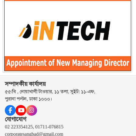
সম্পাদকীয় কার্যালয়
৫৫/বি , নোয়াখালী টাওয়ার, ১১ তলা, সুইট: ১১-এফ,
পুরানা পল্টন, ঢাকা ১০০০।
যোগাযোগ
02 223354125, 01711-076815
corporatesangbad@gmail.com