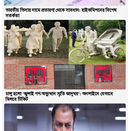
ভারতীয় ভিসার নামে প্রতারণা থেকে সাবধান: হাইকমিশনের বিশেষ
সতর্কতা
চালু হলো ‘জুলাই গণ-অভ্যুত্থান স্মৃতি জাদুঘর’: অনলাইনে যেভাবে
মিলবে টিকিট