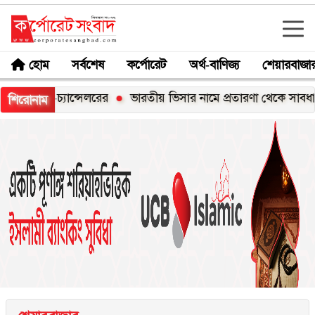
হোম
সর্বশেষ
কর্পোরেট
অর্থ-বাণিজ্য
শেয়ারবাজা
ইস-চ্যান্সেলরের
ভারতীয় ভিসার নামে প্রতারণা থেকে সাবধান: হাইক
শিরোনাম