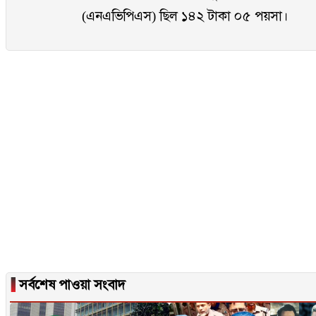
(এনএভিপিএস) ছিল ১৪২ টাকা ০৫ পয়সা।
▐
সর্বশেষ পাওয়া সংবাদ