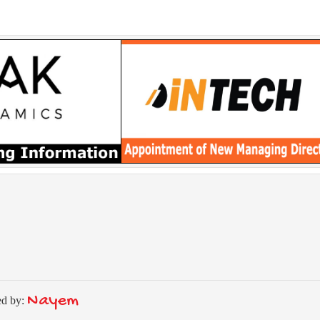
Nayem
ed by: