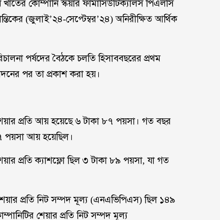
ুধ খাতের কোম্পানি স্কয়ার ফার্মাসিউটিক্যালস পিএলসি
ান্তিকের (জুলাই’২৪-সেপ্টেম্বর’২৪) অনিরীক্ষিত আর্থিক
পরিচালনা পর্ষদের বৈঠকে চলতি হিসাববছরের প্রথম
ুমোদনের পর তা প্রকাশ করা হয়।
ির শেয়ার প্রতি আয় হয়েছে ৬ টাকা ৮৭ পয়সা। গত বছর
৭৭ পয়সা আয় হয়েছিল।
শেয়ার প্রতি ক্যাশফ্লো ছিল ৩ টাকা ৮৯ পয়সা, যা গত
শেয়ার প্রতি নিট সম্পদ মূল্য (এনএভিপিএস) ছিল ১৪৯
ানিটির শেয়ার প্রতি নিট সম্পদ মূল্য