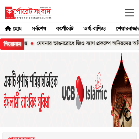
হোম
সর্বশেষ
কর্পোরেট
অর্থ-বাণিজ্য
শেয়ারবাজা
০এক্স
মেঘনার ভাঙনরোধে জিও ব্যাগ প্রকল্পে অনিয়মের অভিযোগ, ন
শিরোনাম