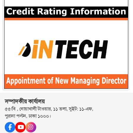
সম্পাদকীয় কার্যালয়
৫৫/বি , নোয়াখালী টাওয়ার, ১১ তলা, সুইট: ১১-এফ,
পুরানা পল্টন, ঢাকা ১০০০।