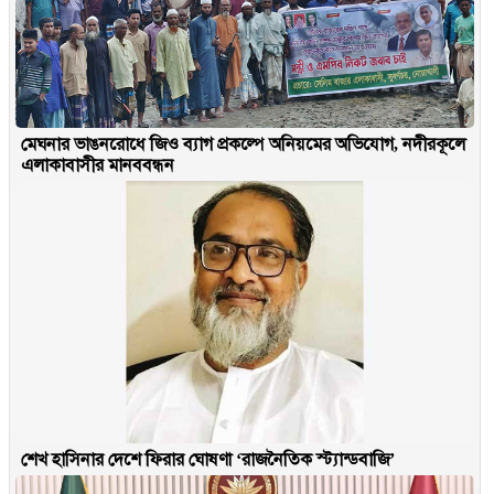
মেঘনার ভাঙনরোধে জিও ব্যাগ প্রকল্পে অনিয়মের অভিযোগ, নদীরকূলে
এলাকাবাসীর মানববন্ধন
শেখ হাসিনার দেশে ফিরার ঘোষণা ‘রাজনৈতিক স্ট্যান্ডবাজি’