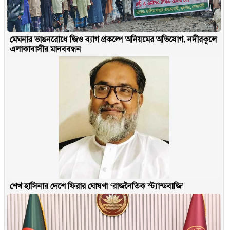
মেঘনার ভাঙনরোধে জিও ব্যাগ প্রকল্পে অনিয়মের অভিযোগ, নদীরকূলে
এলাকাবাসীর মানববন্ধন
শেখ হাসিনার দেশে ফিরার ঘোষণা ‘রাজনৈতিক স্ট্যান্ডবাজি’