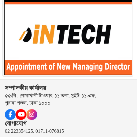
সম্পাদকীয় কার্যালয়
৫৫/বি , নোয়াখালী টাওয়ার, ১১ তলা, সুইট: ১১-এফ,
পুরানা পল্টন, ঢাকা ১০০০।
যোগাযোগ
02 223354125, 01711-076815