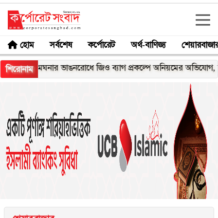
হোম
সর্বশেষ
কর্পোরেট
অর্থ-বাণিজ্য
শেয়ারবাজা
মেঘনার ভাঙনরোধে জিও ব্যাগ প্রকল্পে অনিয়মের অভিযোগ, নদীরকূল
শিরোনাম