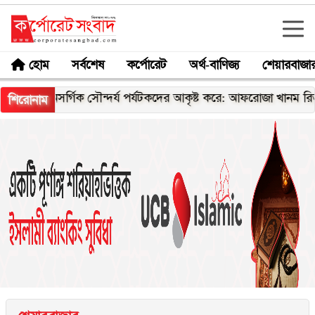
হোম
সর্বশেষ
কর্পোরেট
অর্থ-বাণিজ্য
শেয়ারবাজা
সর্গিক সৌন্দর্য পর্যটকদের আকৃষ্ট করে: আফরোজা খানম রিতা
যুবদ
শিরোনাম