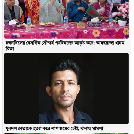
চলনবিলের নৈসর্গিক সৌন্দর্য পর্যটকদের আকৃষ্ট করে: আফরোজা খানম
রিতা
যুবদল নেতাকে হত্যা করে লাশ গুমের চেষ্টা, থানায় মামলা