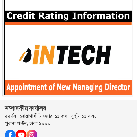
সম্পাদকীয় কার্যালয়
৫৫/বি , নোয়াখালী টাওয়ার, ১১ তলা, সুইট: ১১-এফ,
পুরানা পল্টন, ঢাকা ১০০০।