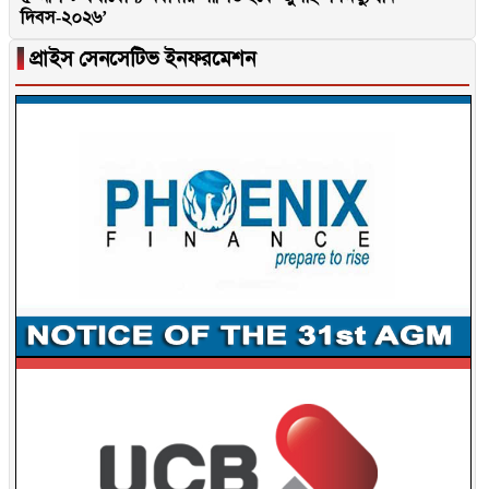
দিবস-২০২৬’
▐
প্রাইস সেনসেটিভ ইনফরমেশন