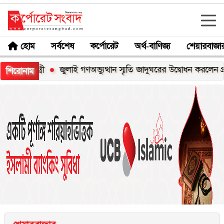
হোম
সর্বশেষ
কর্পোরেট
অর্থ-বাণিজ্য
শেয়ারবাজা
্ত্রী
জুলাই গণঅভ্যুত্থান স্মৃতি জাদুঘরের উদ্বোধন করলেন প্রধানমন্ত্রী
শিরোনাম