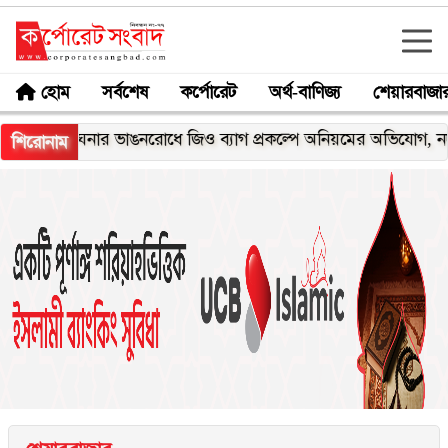
হোম
সর্বশেষ
কর্পোরেট
অর্থ-বাণিজ্য
শেয়ারবাজা
েঘনার ভাঙনরোধে জিও ব্যাগ প্রকল্পে অনিয়মের অভিযোগ, নদীরকূলে এল
শিরোনাম