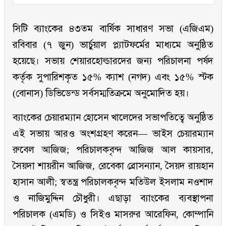
সিটি ব্যাংকের ৪৩তম বার্ষিক সাধারণ সভা (এজিএম)
রবিবার (৭ জুন) ভার্চুয়াল প্ল্যাটফর্মের মাধ্যমে অনুষ্ঠিত
হয়েছে। সভায় শেয়ারহোল্ডারদের জন্য পরিচালনা পর্ষদ
কর্তৃক সুপারিশকৃত ১৫% ক্যাশ (নগদ) এবং ১৫% স্টক
(বোনাস) ডিভিডেন্ড সর্বসম্মতিক্রমে অনুমোদিত হয়।
ব্যাংকের চেয়ারম্যান হোসেন খালেদের সভাপতিত্বে অনুষ্ঠিত
এই সভায় আরও অংশগ্রহণ করেন— ভাইস চেয়ারম্যান
রুবেল আজিজ; পরিচালকবৃন্দ আজিজ আল কায়সার,
সৈয়দা শায়রীন আজিজ, রেবেকা ব্রোসন্যান, সৈয়দ রায়হান
হাসান আলী; স্বতন্ত্র পরিচালকবৃন্দ মতিউল ইসলাম নওশাদ
ও নাজিমুদ্দিন চৌধুরী। এছাড়া ব্যাংকের ব্যবস্থাপনা
পরিচালক (এমডি) ও সিইও মাসরুর আরেফিন, কোম্পানি