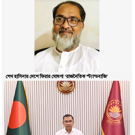
শেখ হাসিনার দেশে ফিরার ঘোষণা ‘রাজনৈতিক স্ট্যান্ডবাজি’