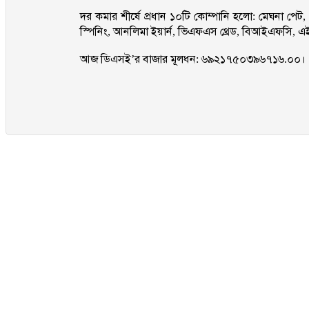
দর কমার শীর্ষে প্রধান ১০টি কোম্পানি হলো: মেঘনা পেট, 
স্পিনিং, আনলিমা ইয়ার্ন, ভিএফএস থ্রেড, বিআইএফসি, এ
আজ ডিএসই’র বাজার মূলধন: ৬৯২১৭৫০৩৯৬৭১৬.০০।