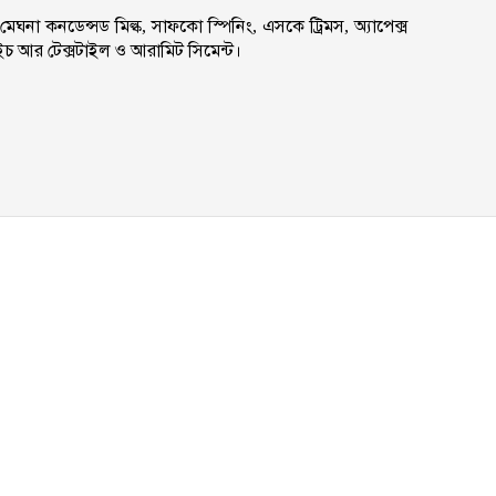
মেঘনা কনডেন্সড মিল্ক, সাফকো স্পিনিং, এসকে ট্রিমস, অ্যাপেক্স
ইচ আর টেক্সটাইল ও আরামিট সিমেন্ট।