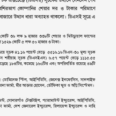
 স্টক এক্সচেঞ্জে (ডিএসই) সূচকের উত্থানে লেনদেন শেষ
েশিরভাগ কোম্পানির শেয়ার দর ও টাকার পরিমাণে
িবাজারে উত্থান ধারা অব্যাহত থাকলো। ডিএসই সূত্রে এ
কোটি ৩৬ লক্ষ ৯ হাজার ৩৩৮টি শেয়ার ও মিউচ্যুয়াল ফান্ডের
১৫২৯ কোটি ৫ লক্ষ ৫০ হাজার ৩ টাকা।
চেয়ে সূচক ৪১.১৬ পয়েন্ট বেড়ে ৫৫১৬.১৬ ডিএস-৩০ মূল্য সূচক
স শরীয়াহ সূচক (ডিএসইএস) ৬.৫৭ পয়েন্ট বেড়ে ১১১৫.৫৫
 বেড়েছে ১৮৪টির, কমেছে ১৬০টির এবং অপরিবর্তিত রয়েছে ৪৯টি
হলো: ডোমিনেজ স্টিল, আইপিডিসি, জেনেক্স ইনফোসিস, সানলাইফ
ভানা ফার্মা, মীর আক্তার হোসেন, তৌফিকা ফুড ও অগ্নি সিস্টেমস।
ন্ট, সোনারগাঁও টেক্সটাইল, প্যারামাউন্ট ইন্স্যুরেন্স, আইপিডিসি,
ো ফার্মা, দেশ জেনারেল ইন্স্যুরেন্স, রিলায়েন্স ইন্স্যুরেন্স ও নাহি