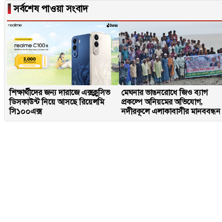
▐
সর্বশেষ পাওয়া সংবাদ
শিক্ষার্থীদের জন্য দারাজে এক্সক্লুসিভ
মেঘনার ভাঙনরোধে জিও ব্যাগ
ডিসকাউন্ট নিয়ে আসছে রিয়েলমি
প্রকল্পে অনিয়মের অভিযোগ,
সি১০০এক্স
নদীরকূলে এলাকাবাসীর মানববন্ধন