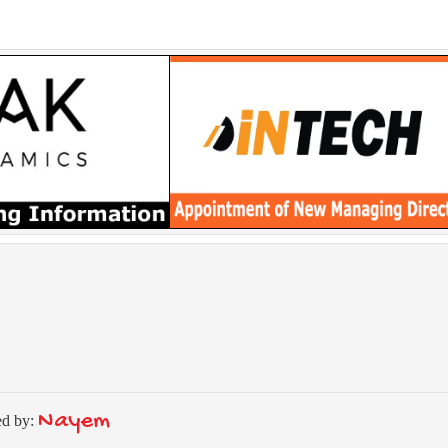
Nayem
ed by: