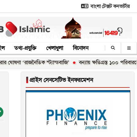
বাংলা টেক্সট কনভার্টার
াইল
তথ্য-প্রযুক্তি
খেলাধুলা
বিনোদন
 ‘রাজনৈতিক স্ট্যান্ডবাজি’
বন্যায় ক্ষতিগ্রস্ত ১০০ পরিবারকে নতুন ঘর
▐
প্রাইস সেনসেটিভ ইনফরমেশন