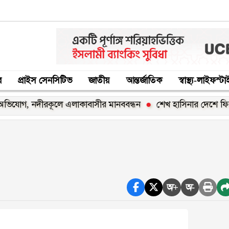
র
প্রাইস সেনসিটিভ
জাতীয়
আন্তর্জাতিক
স্বাস্থ্য-লাইফস্ট
 নদীরকূলে এলাকাবাসীর মানববন্ধন
শেখ হাসিনার দেশে ফিরার ঘোষণা
অ+
অ-