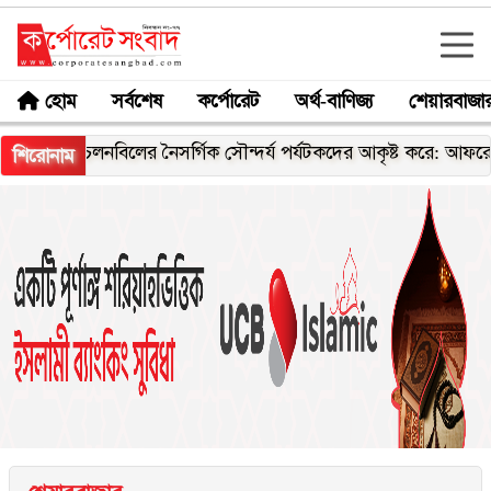
হোম
সর্বশেষ
কর্পোরেট
অর্থ-বাণিজ্য
শেয়ারবাজা
চলনবিলের নৈসর্গিক সৌন্দর্য পর্যটকদের আকৃষ্ট করে: আফরোজা খানম 
শিরোনাম