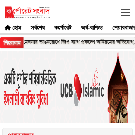
হোম
সর্বশেষ
কর্পোরেট
অর্থ-বাণিজ্য
শেয়ারবাজা
মেঘনার ভাঙনরোধে জিও ব্যাগ প্রকল্পে অনিয়মের অভিযোগ, নদীরকূল
শিরোনাম