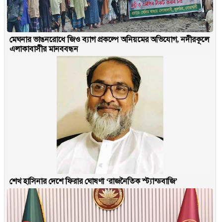
মেঘনার ভাঙনরোধে জিও ব্যাগ প্রকল্পে অনিয়মের অভিযোগ, নদীরকূলে
এলাকাবাসীর মানববন্ধন
শেখ হাসিনার দেশে ফিরার ঘোষণা ‘রাজনৈতিক স্ট্যান্ডবাজি’