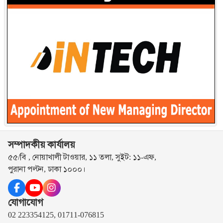
সম্পাদকীয় কার্যালয়
৫৫/বি , নোয়াখালী টাওয়ার, ১১ তলা, সুইট: ১১-এফ,
পুরানা পল্টন, ঢাকা ১০০০।
যোগাযোগ
02 223354125, 01711-076815