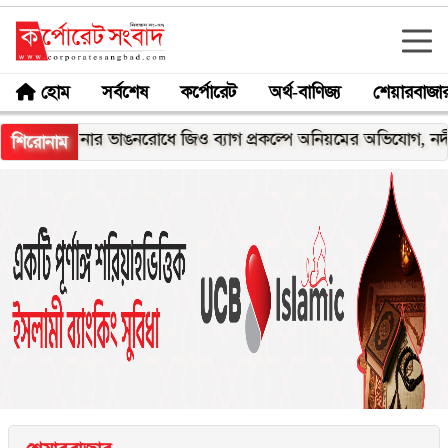
হোম
সর্বশেষ
কর্পোরেট
অর্থ-বাণিজ্য
শেয়ারবাজা
েঘনার ভাঙনরোধে জিও ব্যাগ প্রকল্পে অনিয়মের অভিযোগ, নদীরকূলে এল
শিরোনাম