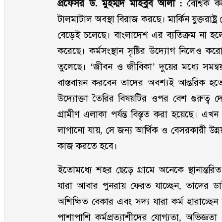
প্রফেসর ড. মুহম্মদ মাহবুব আলী :
বৈশ্বিক ক
টালমাটাল অবস্থা বিরাজ করছে। মার্কিন যুক্তরাষ্
বেড়েই চলেছে। বাংলাদেশ এর ব্যতিক্রম না হলেও সর
করেছে। কর্মসংস্থান সৃষ্টির উদ্যোগ নিলেও 
তুলেছে। ‘জীবন ও জীবিকা’ দুয়ের মধ্যে সমন্ব
বাস্তবায়ন করবেন তাদের অবশ্যই আন্তরিক হ
উদ্যোক্তা তৈরির বিষয়টির ওপর বেশ গুরুত্ব দেয়
গ্রামীণ এলাকা পর্যন্ত বিস্তৃত করা হয়েছে। 
লাগানো যায়, সে জন্য আর্থিক ও বেসরকারী উন্নয়ন 
কাজ করতে হবে।
ইতোমধ্যে শহর ছেড়ে গ্রামে অনেকে স্থানান্তরি
যারা আবার পুনরায় ফেরত যাচ্ছেন, তাদের ডাট
অশিক্ষিত বেকার এবং সদ্য যারা কর্ম হারাচ্
পাশাপাশি কর্মপ্রত্যাশীদের যোগ্যতা, অভিজ্ঞ