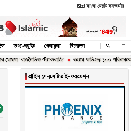
বাংলা টেক্সট কনভার্টার
াইল
তথ্য-প্রযুক্তি
খেলাধুলা
বিনোদন
নৈতিক স্ট্যান্ডবাজি’
বন্যায় ক্ষতিগ্রস্ত ১০০ পরিবারকে নতুন ঘর দেবেন
▐
প্রাইস সেনসেটিভ ইনফরমেশন