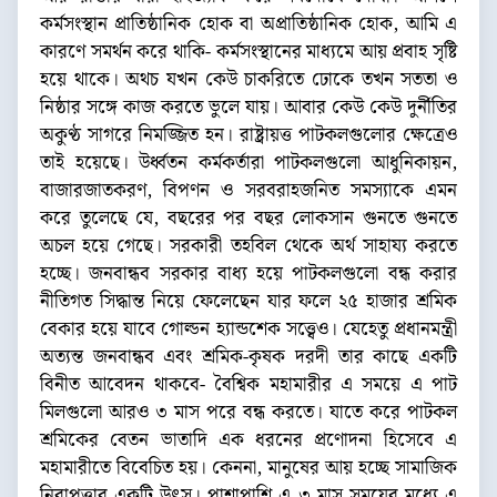
কর্মসংস্থান প্রাতিষ্ঠানিক হোক বা অপ্রাতিষ্ঠানিক হোক, আমি এ
কারণে সমর্থন করে থাকি- কর্মসংস্থানের মাধ্যমে আয় প্রবাহ সৃষ্টি
হয়ে থাকে। অথচ যখন কেউ চাকরিতে ঢোকে তখন সততা ও
নিষ্ঠার সঙ্গে কাজ করতে ভুলে যায়। আবার কেউ কেউ দুর্নীতির
অকুণ্ঠ সাগরে নিমজ্জিত হন। রাষ্ট্রায়ত্ত পাটকলগুলোর ক্ষেত্রেও
তাই হয়েছে। উর্ধ্বতন কর্মকর্তারা পাটকলগুলো আধুনিকায়ন,
বাজারজাতকরণ, বিপণন ও সরবরাহজনিত সমস্যাকে এমন
করে তুলেছে যে, বছরের পর বছর লোকসান গুনতে গুনতে
অচল হয়ে গেছে। সরকারী তহবিল থেকে অর্থ সাহায্য করতে
হচ্ছে। জনবান্ধব সরকার বাধ্য হয়ে পাটকলগুলো বন্ধ করার
নীতিগত সিদ্ধান্ত নিয়ে ফেলেছেন যার ফলে ২৫ হাজার শ্রমিক
বেকার হয়ে যাবে গোল্ডন হ্যান্ডশেক সত্ত্বেও। যেহেতু প্রধানমন্ত্রী
অত্যন্ত জনবান্ধব এবং শ্রমিক-কৃষক দরদী তার কাছে একটি
বিনীত আবেদন থাকবে- বৈশ্বিক মহামারীর এ সময়ে এ পাট
মিলগুলো আরও ৩ মাস পরে বন্ধ করতে। যাতে করে পাটকল
শ্রমিকের বেতন ভাতাদি এক ধরনের প্রণোদনা হিসেবে এ
মহামারীতে বিবেচিত হয়। কেননা, মানুষের আয় হচ্ছে সামাজিক
নিরাপত্তার একটি উৎস। পাশাপাশি এ ৩ মাস সময়ের মধ্যে এ