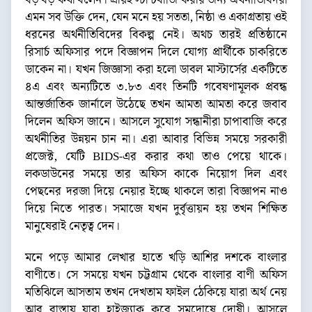
বড় বড় কথা বলেন। প্রায়ই স্টান্টবাজি করার জন্য অর্থনীতিবিদরা
এমন সব উক্তি দেন, যেন মনে হয় সততা, নিষ্ঠা ও একাগ্রতায় ওই
ধরনের অর্থনীতিবিদের বিকল্প নেই। অথচ তারই প্রতিষ্ঠানে
রিসার্চ অফিসার পদে বিজ্ঞাপন দিলে যোগ্য প্রার্থীকে চাকরিতে
ডাকেন না। যখন জিজ্ঞাসা করা হলো ডাবল মাস্টার্সের একটিতে
৪এ এবং অন্যটিতে ৩.৮৩ এবং তিনটি গবেষণামূলক প্রবন্ধ
আন্তর্জাতিক জার্নালে উঠেছে তখন আমতা আমতা করে জবাব
দিলেন অফিস জানে। আসলে সুযোগ সন্ধানীরা চাপাবাজি করে
অর্থনীতির উন্নয়ন চান না। এরা আবার বিভিন্ন সময়ে সরকারী
প্রজেক্ট, যেটি BIDS-এর করার কথা তাও পেয়ে থাকে।
লকডাউনের সময়ে তার অফিস কাকে নিয়োগ দিল এবং
পেছনের দরজা দিয়ে নেয়ার ইচ্ছে থাকলে তারা বিজ্ঞাপন নাও
দিয়ে নিতে পারত। সমাজে যখন দুর্বৃত্তায়ন হয় তখন শিক্ষিত
মানুষেরাই নেতৃত্ব দেন।
মনে পড়ে আমার লেখার হাতে খড়ি আশির দশকে বাংলার
বাণীতে। সে সময়ে যখন চট্টগ্রাম থেকে বাংলার বাণী অফিস
মতিঝিলে আসতাম তখন দেখতাম ফাইল ঠেকিয়ে যারা অর্থ নেয়
আর রাস্তায় যারা হাইজ্যাক করে সমদোষে দোষী। আসলে