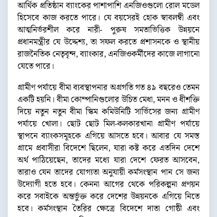
আর্থিক প্রতিষ্ঠান ব্যাংকের পাশাপাশি এনজিওগুলো রোল মডেল
হিসেবে কাজ করতে পারে। যে বয়সেরই হোক স্বাবলম্বী এবং
আত্মনির্ভরশীল করে নারী- পুরুষ সমতাভিত্তিক উন্নয়নে
প্রধানমন্ত্রীর যে উদ্দেশ্য, তা সফল করতে প্রশাসনকে ও স্থানীয়
রাজনৈতিক নেতৃবৃন্দ, ব্যাংকার, এনজিওকর্মীদের কাজে লাগানো
যেতে পারে।
গ্রামীণ পর্যায়ে বীমা ব্যবস্থাপনার অগ্রগতি গত ৪৯ বছরেও তেমন
একটি হয়নি। বীমা কোম্পানিগুলোর উচিত মেধা, মনন ও ধীশক্তি
দিয়ে নতুন নতুন বীমা স্কিম কমিউনিটি সার্ভিসের জন্য গ্রামীণ
পর্যায়ে খোলা। ছোট ছোট মিল-কলকারখানা গ্রামীণ পর্যায়ে
স্থাপনে ব্যাংকসমূহকে এগিয়ে আসতে হবে। আবার যে সমস্ত
গ্রামে প্রবাসীরা বিদেশে ছিলেন, যারা কষ্ট করে এতদিন দেশে
অর্থ পাঠিয়েছেন, তাদের মধ্যে যারা দেশে ফেরত আসবেন,
তারাও যেন তাদের যোগ্যতা অনুযায়ী কর্মসংস্থান পান সে জন্য
উদ্যোগী হতে হবে। কেননা আগের থেকে পরিকল্পনা প্রণয়ন
করে সবাইকে অন্তর্ভুক্ত করে দেশের উন্নয়নকে এগিয়ে নিতে
হবে। কর্মসংস্থান তৈরির ক্ষেত্রে বিদেশে দাতা গোষ্ঠী এবং