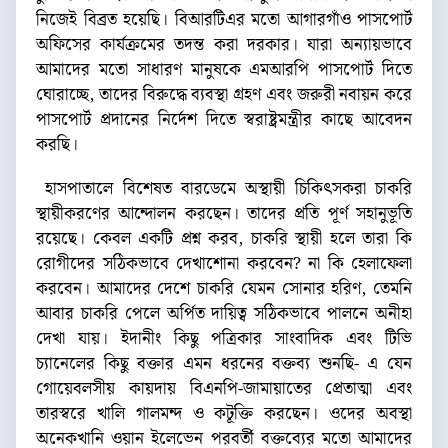
নিজেই বিব্রত হয়েছি। বিআরটিএর মতো আগারগাঁও পাসপোর্ট
অফিসের কার্যক্রমের তদন্ত করা দরকার। যারা অন্যায়ভাবে
আমাদের মতো সাধারণ মানুষকে এমআরপি পাসপোর্ট দিতে
ঘোরাচ্ছে, তাদের বিরুদ্ধে ব্যবস্থা গ্রহণ এবং জরুরী নবায়ন করে
পাসপোর্ট প্রদানের নির্দেশ দিতে স্বরাষ্ট্রমন্ত্রীর কাছে আবেদন
করছি।
হাসপাতালে বিশেষত বারডেমে অস্থায়ী চিকিৎসকরা চাকরি
স্থায়ীকরণের আন্দোলন করছেন। তাদের প্রতি পূর্ণ সহানুভূতি
রয়েছে। কেবল একটি প্রশ্ন করব, চাকরি স্থায়ী হলে তারা কি
রোগীদের সঠিকভাবে দেখাশোনা করবেন? না কি হেলাফেলা
করবেন। আমাদের দেশে চাকরি যেমন সোনার হরিণ, তেমনি
আবার চাকরি পেলে অর্পিত দায়িত্ব সঠিকভাবে পালনে অনীহা
দেখা যায়। ইদানীং কিছু পত্রিকার সাংবাদিক এবং টিভি
চ্যানেলের কিছু বক্তার এমন ধরনের বক্তব্য শুনছি- এ যেন
গোয়েবলসীয় কায়দায় বিএনপি-জামায়াতের প্রেতাত্মা এবং
তারস্বরে খালি গালমন্দ ও কটূক্তি করছেন। ওদের অবস্থা
অনেকখানি ওয়ান ইলেভেন পরবর্তী বক্তব্যের মতো আমাদের