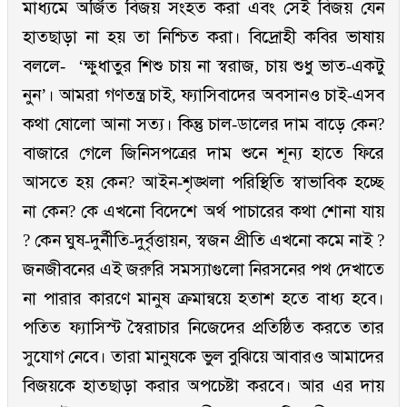
মাধ্যমে অর্জিত বিজয় সংহত করা এবং সেই বিজয় যেন
হাতছাড়া না হয় তা নিশ্চিত করা। বিদ্রোহী কবির ভাষায়
বললে- ‘ক্ষুধাতুর শিশু চায় না স্বরাজ, চায় শুধু ভাত-একটু
নুন’। আমরা গণতন্ত্র চাই, ফ্যাসিবাদের অবসানও চাই-এসব
কথা ষোলো আনা সত্য। কিন্তু চাল-ডালের দাম বাড়ে কেন?
বাজারে গেলে জিনিসপত্রের দাম শুনে শূন্য হাতে ফিরে
আসতে হয় কেন? আইন-শৃঙ্খলা পরিস্থিতি স্বাভাবিক হচ্ছে
না কেন? কে এখনো বিদেশে অর্থ পাচারের কথা শোনা যায়
? কেন ঘুষ-দুর্নীতি-দুর্বৃত্তায়ন, স্বজন প্রীতি এখনো কমে নাই ?
জনজীবনের এই জরুরি সমস্যাগুলো নিরসনের পথ দেখাতে
না পারার কারণে মানুষ ক্রমান্বয়ে হতাশ হতে বাধ্য হবে।
পতিত ফ্যাসিস্ট স্বৈরাচার নিজেদের প্রতিষ্ঠিত করতে তার
সুযোগ নেবে। তারা মানুষকে ভুল বুঝিয়ে আবারও আমাদের
বিজয়কে হাতছাড়া করার অপচেষ্টা করবে। আর এর দায়