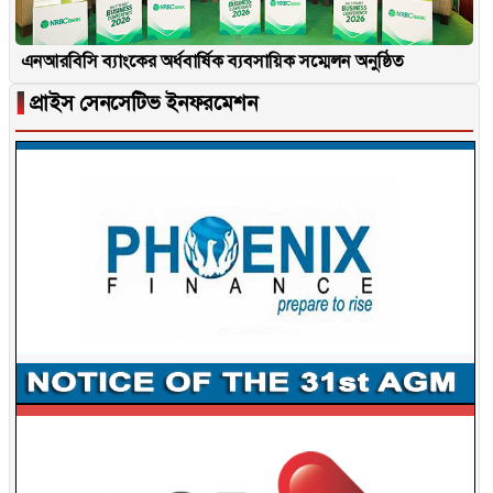
এনআরবিসি ব্যাংকের অর্ধবার্ষিক ব্যবসায়িক সম্মেলন অনুষ্ঠিত
▐
প্রাইস সেনসেটিভ ইনফরমেশন