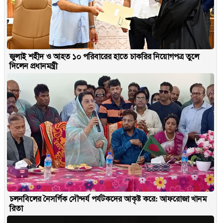
জুলাই শহীদ ও আহত ১০ পরিবারের হাতে চাকরির নিয়োগপত্র তুলে
দিলেন প্রধানমন্ত্রী
চলনবিলের নৈসর্গিক সৌন্দর্য পর্যটকদের আকৃষ্ট করে: আফরোজা খানম
রিতা