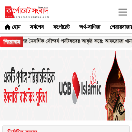
হোম
সর্বশেষ
কর্পোরেট
অর্থ-বাণিজ্য
শেয়ারবাজা
ৈসর্গিক সৌন্দর্য পর্যটকদের আকৃষ্ট করে: আফরোজা খানম রিতা
যুব
শিরোনাম