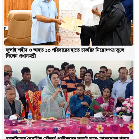
জুলাই শহীদ ও আহত ১০ পরিবারের হাতে চাকরির নিয়োগপত্র তুলে
দিলেন প্রধানমন্ত্রী
চলনবিলের নৈসর্গিক সৌন্দর্য পর্যটকদের আকৃষ্ট করে: আফরোজা খানম