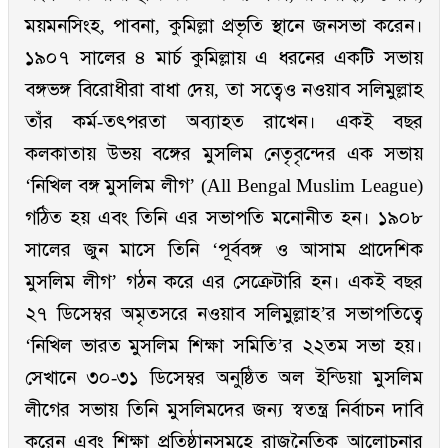
ময়মনসিংহ, পাবনা, কুমিল্লা প্রভৃতি স্থানে জনসভা করেন।
১৯০৭ সালের ৪ মার্চ কুমিল্লায় এ ধরনের একটি সভায়
বঙ্গভঙ্গ বিরোধীরা বাধা দেয়, তা সত্বেও নওয়াব সলিমুল্লাহ
তাঁর কর্ম-তৎপরতা অব্যাহত রাখেন। একই বছর
কলকাতায় উভয় বঙ্গের মুসলিম নেতৃবৃন্দের এক সভায়
‘নিখিল বঙ্গ মুসলিম লীগ’ (All Bengal Muslim League)
গঠিত হয় এবং তিনি এর সভাপতি মনোনীত হন। ১৯০৮
সালের জুন মাসে তিনি ‘পূর্ববঙ্গ ও আসাম প্রাদেশিক
মুসলিম লীগ’ গঠন করে এর সেক্রেটারি হন। একই বছর
২৭ ডিসেম্বর অমৃতসরে নওয়াব সলিমুল্লাহ’র সভাপতিত্বে
‘নিখিল ভারত মুসলিম শিক্ষা সমিতি’র ২২তম সভা হয়।
সেখানে ৩০-৩১ ডিসেম্বর অনুষ্ঠিত অল ইন্ডিয়া মুসলিম
লীগের সভায় তিনি মুসলিমদের জন্য স্বতন্ত্র নির্বাচন দাবি
করেন এবং শিক্ষা প্রতিষ্ঠানসমূহে রাজনৈতিক আলোচনার