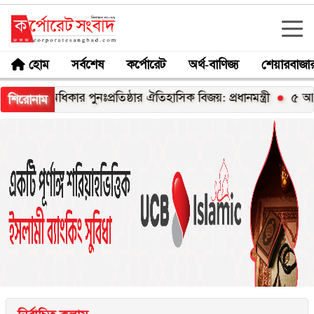
হোম
সর্বশেষ
কর্পোরেট
অর্থ-বাণিজ্য
শেয়ারবাজা
পুনঃপ্রতিষ্ঠার ঐতিহাসিক বিজয়: প্রধানমন্ত্রী
৫ আগস্ট যথাযোগ্য মর্
শিরোনাম