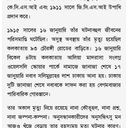
কে.সি.এস.আই এবং ১৯১১ সালে জি.সি.এস.আই উপাধি
প্রদান করে।
১৯১৫ সালের ১৬ জানুয়ারি তাঁর ঘটনাবহুল জীবনের
পরিসমাপ্তি ঘটেছিল। অসুস্থ অবস্থায় তাঁর মৃত্যু হয়েছিল
কলকাতায় ৯৩ চৌরঙ্গী রোডের বাড়িতে। ১৬ জানুয়ারি
বিকেল ৪টায় কলকাতায় আলিয়া মাদরাসা সংলগ্ন
ওয়েলসলি স্কোয়ার পার্কে নামাজে জানাজা শেষে ১৭
জানুয়ারি নবাব সলিমুল্লাহর লাশ ঢাকায় আনা হয়। ঢাকায়
দুটি জানাজা শেষে নবাবকে দাফন করা হয় বেগমবাজার
পারিবারিক গোরস্তানে।
তার অকাল মৃত্যু নিয়ে রয়েছে নানা কৌতূহল, নানা প্রশ্ন,
নানা জল্পনা-কল্পনা। অনুসন্ধানকারীদের অনুসন্ধিৎসু মন
আজও খুঁজে বেড়ায় তার রহস্যময় মৃত্যু ঘটনার কারণ।