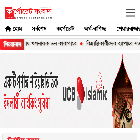
হোম
সর্বশেষ
কর্পোরেট
অর্থ-বাণিজ্য
শেয়ারবাজা
য় খলনায়ক ডন কারাগারে
বিভ্রান্তিকারীদের ব্যাপারে সতর্ক থাকার আহ্বান
শিরোনাম