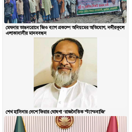
মেঘনার ভাঙনরোধে জিও ব্যাগ প্রকল্পে অনিয়মের অভিযোগ, নদীরকূলে
এলাকাবাসীর মানববন্ধন
শেখ হাসিনার দেশে ফিরার ঘোষণা ‘রাজনৈতিক স্ট্যান্ডবাজি’