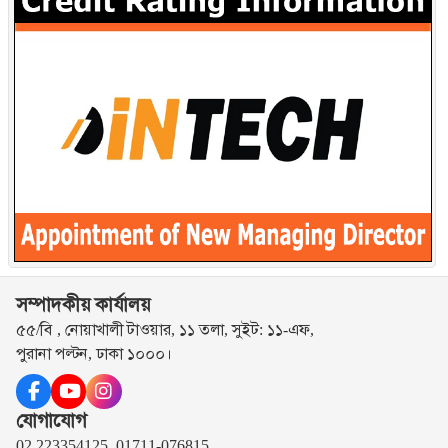
সম্পাদকীয় কার্যালয়
৫৫/বি , নোয়াখালী টাওয়ার, ১১ তলা, সুইট: ১১-এফ,
পুরানা পল্টন, ঢাকা ১০০০।
যোগাযোগ
02 223354125, 01711-076815