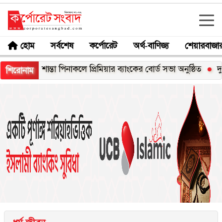
হোম
সর্বশেষ
কর্পোরেট
অর্থ-বাণিজ্য
শেয়ারবাজা
শান্তা পিনাকলে প্রিমিয়ার ব্যাংকের বোর্ড সভা অনুষ্ঠিত
দুই-তিন দিনে
শিরোনাম