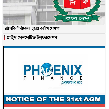
রাষ্ট্রপতি নির্বাচনের চূড়ান্ত তারিখ ঘোষণা
▐
প্রাইস সেনসেটিভ ইনফরমেশন