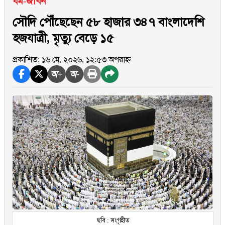
ধর্ম-জীবন
সৌদি পৌঁছেছেন ৫৮ হাজার ৩৪৭ বাংলাদেশি
হজযাত্রী, মৃত্যু বেড়ে ১৫
প্রকাশিত: ১৬ মে, ২০২৬, ১২:৫৩ অপরাহ্ন
অ+
অ-
ছবি : সংগৃহীত