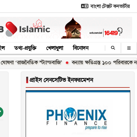
বাংলা টেক্সট কনভার্টার
াইল
তথ্য-প্রযুক্তি
খেলাধুলা
বিনোদন
াজনৈতিক স্ট্যান্ডবাজি’
বন্যায় ক্ষতিগ্রস্ত ১০০ পরিবারকে নতুন ঘর দেব
▐
প্রাইস সেনসেটিভ ইনফরমেশন