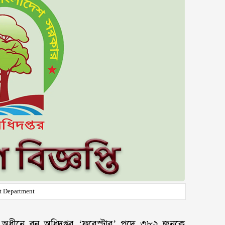
t Department
ের অধীনে বন অধিদপ্তর ‘ফরেস্টার’ পদে ৩৮২ জনকে