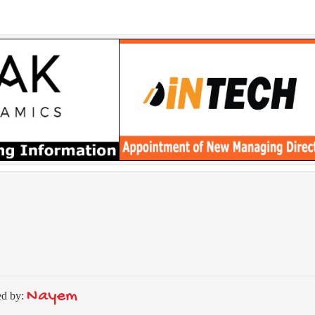
Nayem
ed by: