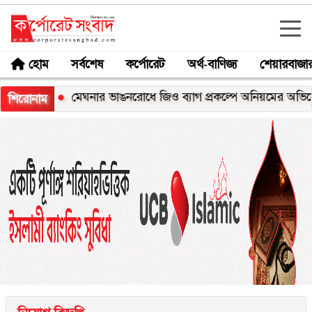
হোম
সর্বশেষ
কর্পোরেট
অর্থ-বাণিজ্য
শেয়ারবাজা
মেঘনার ভাঙনরোধে জিও ব্যাগ প্রকল্পে অনিয়মের অভিযোগ, নদীরক
শিরোনাম