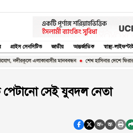
র
প্রাইস সেনসিটিভ
জাতীয়
আন্তর্জাতিক
স্বাস্থ্য-লাইফস্ট
রকূলে এলাকাবাসীর মানববন্ধন
শেখ হাসিনার দেশে ফিরার ঘোষণা ‘রাজ
কে পেটানো সেই যুবদল নেতা
অ+
অ-