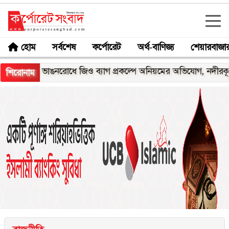
হোম
সর্বশেষ
কর্পোরেট
অর্থ-বাণিজ্য
শেয়ারবাজা
াঙনরোধে জিও ব্যাগ প্রকল্পে অনিয়মের অভিযোগ, নদীরকূলে এলাকাবাসী
শিরোনাম