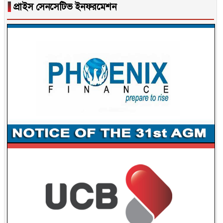
▐
প্রাইস সেনসেটিভ ইনফরমেশন