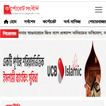
হোম
সর্বশেষ
কর্পোরেট
অর্থ-বাণিজ্য
শেয়ারবাজা
েঘনার ভাঙনরোধে জিও ব্যাগ প্রকল্পে অনিয়মের অভিযোগ, নদীরকূলে এল
শিরোনাম