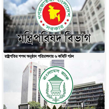
রাষ্ট্রপতির শপথ অনুষ্ঠান পরিচালনায় ৬ কমিটি গঠন