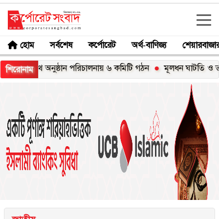
হোম
সর্বশেষ
কর্পোরেট
অর্থ-বাণিজ্য
শেয়ারবাজা
 শপথ অনুষ্ঠান পরিচালনায় ৬ কমিটি গঠন
মূলধন ঘাটতি ও তারল্যসংকট -
শিরোনাম