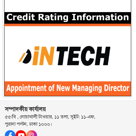
সম্পাদকীয় কার্যালয়
৫৫/বি , নোয়াখালী টাওয়ার, ১১ তলা, সুইট: ১১-এফ,
পুরানা পল্টন, ঢাকা ১০০০।