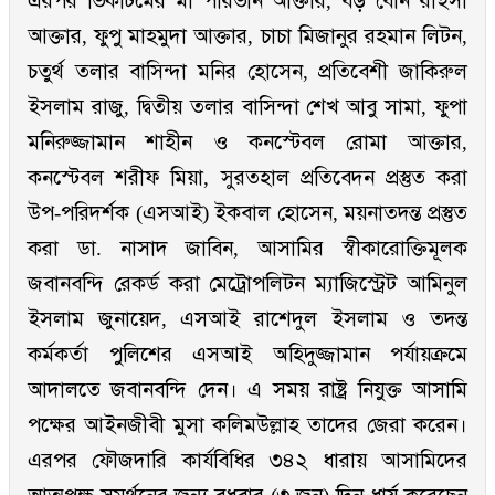
এরপর ভিকটিমের মা পারভীন আক্তার, বড় বোন রাইসা
আক্তার, ফুপু মাহমুদা আক্তার, চাচা মিজানুর রহমান লিটন,
চতুর্থ তলার বাসিন্দা মনির হোসেন, প্রতিবেশী জাকিরুল
ইসলাম রাজু, দ্বিতীয় তলার বাসিন্দা শেখ আবু সামা, ফুপা
মনিরুজ্জামান শাহীন ও কনস্টেবল রোমা আক্তার,
কনস্টেবল শরীফ মিয়া, সুরতহাল প্রতিবেদন প্রস্তুত করা
উপ-পরিদর্শক (এসআই) ইকবাল হোসেন, ময়নাতদন্ত প্রস্তুত
করা ডা. নাসাদ জাবিন, আসামির স্বীকারোক্তিমূলক
জবানবন্দি রেকর্ড করা মেট্রোপলিটন ম্যাজিস্ট্রেট আমিনুল
ইসলাম জুনায়েদ, এসআই রাশেদুল ইসলাম ও তদন্ত
কর্মকর্তা পুলিশের এসআই অহিদুজ্জামান পর্যায়ক্রমে
আদালতে জবানবন্দি দেন। এ সময় রাষ্ট্র নিযুক্ত আসামি
পক্ষের আইনজীবী মুসা কলিমউল্লাহ তাদের জেরা করেন।
এরপর ফৌজদারি কার্যবিধির ৩৪২ ধারায় আসামিদের