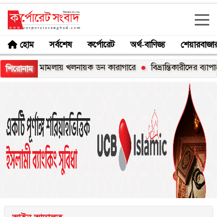
হোম
সর্বশেষ
কর্পোরেট
অর্থ-বাণিজ্য
শেয়ারবাজা
যা মামলায় খলনায়ক ডন কারাগারে
বিভ্রান্তিকারীদের ব্যাপারে সতর্ক থা
শিরোনাম