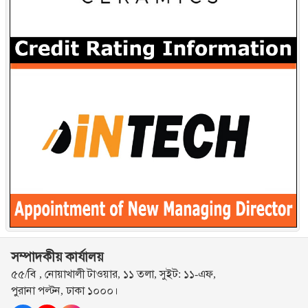
সম্পাদকীয় কার্যালয়
৫৫/বি , নোয়াখালী টাওয়ার, ১১ তলা, সুইট: ১১-এফ,
পুরানা পল্টন, ঢাকা ১০০০।