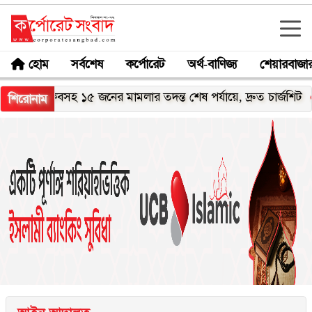
হোম
সর্বশেষ
কর্পোরেট
অর্থ-বাণিজ্য
শেয়ারবাজা
কিবসহ ১৫ জনের মামলার তদন্ত শেষ পর্যায়ে, দ্রুত চার্জশিট
শান্তা প
শিরোনাম