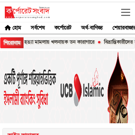
হোম
সর্বশেষ
কর্পোরেট
অর্থ-বাণিজ্য
শেয়ারবাজা
াহ হত্যা মামলায় খলনায়ক ডন কারাগারে
বিভ্রান্তিকারীদের ব্যাপারে স
শিরোনাম