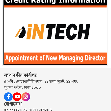
সম্পাদকীয় কার্যালয়
৫৫/বি , নোয়াখালী টাওয়ার, ১১ তলা, সুইট: ১১-এফ,
পুরানা পল্টন, ঢাকা ১০০০।
যোগাযোগ
02 223354125, 01711-076815