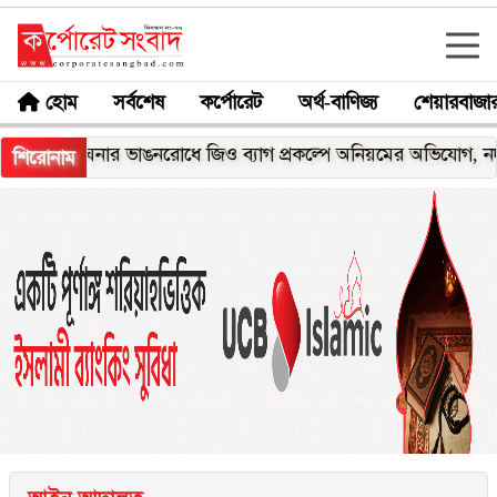
হোম
সর্বশেষ
কর্পোরেট
অর্থ-বাণিজ্য
শেয়ারবাজা
ঘনার ভাঙনরোধে জিও ব্যাগ প্রকল্পে অনিয়মের অভিযোগ, নদীরকূলে এল
শিরোনাম