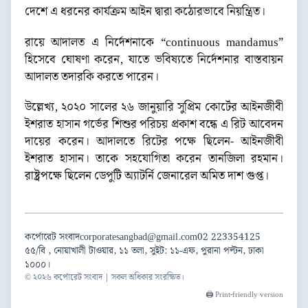
দেশে এ ধরনের কার্যক্রম আইন দ্বারা কঠোরভাবে নিয়ন্ত্রিত।
রায়ে আদালত এ নির্দেশনাকে “continuous mandamus”
হিসেবে ঘোষণা করেন, যাতে ভবিষ্যতে নির্দেশনার বাস্তবায়ন
আদালত তদারকি করতে পারেন।
উল্লেখ্য, ২০২০ সালের ২৬ জানুয়ারি সুপ্রিম কোর্টের আইনজীবী
ইশরাত হাসান গর্ভের শিশুর পরিচয় প্রকাশ বন্ধে এ রিট আবেদন
দায়ের করেন। আদালতে রিটের পক্ষে ছিলেন- আইনজীবী
ইশরাত হাসান। তাকে সহযোগিতা করেন তানজিলা রহমান।
রাষ্ট্রপক্ষে ছিলেন ডেপুটি অ্যাটর্নি জেনারেল অমিত দাশ গুপ্ত।
কর্পোরেট সংবাদ
corporatesangbad@gmail.com
02 223354125
৫৫/বি , নোয়াখালী টাওয়ার, ১১ তলা, সুইট: ১১-এফ, পুরানা পল্টন, ঢাকা
১০০০।
© ২০২৬ কর্পোরেট সংবাদ | সকল অধিকার সংরক্ষিত।
🖨️ Print-friendly version