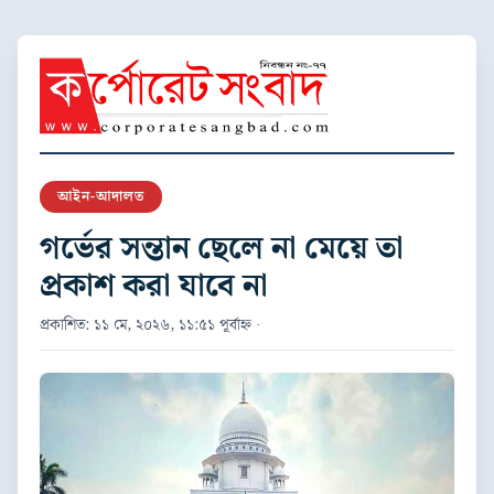
আইন-আদালত
গর্ভের সন্তান ছেলে না মেয়ে তা
প্রকাশ করা যাবে না
প্রকাশিত: ১১ মে, ২০২৬, ১১:৫১ পূর্বাহ্ন ·