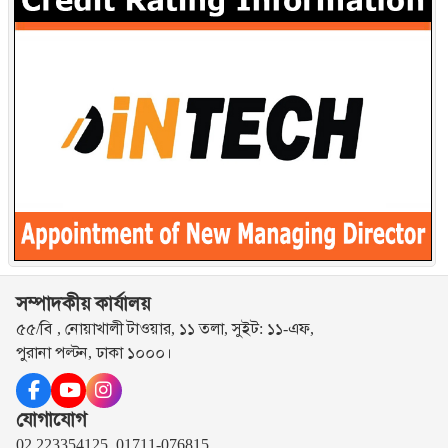
সম্পাদকীয় কার্যালয়
৫৫/বি , নোয়াখালী টাওয়ার, ১১ তলা, সুইট: ১১-এফ,
পুরানা পল্টন, ঢাকা ১০০০।
যোগাযোগ
02 223354125, 01711-076815