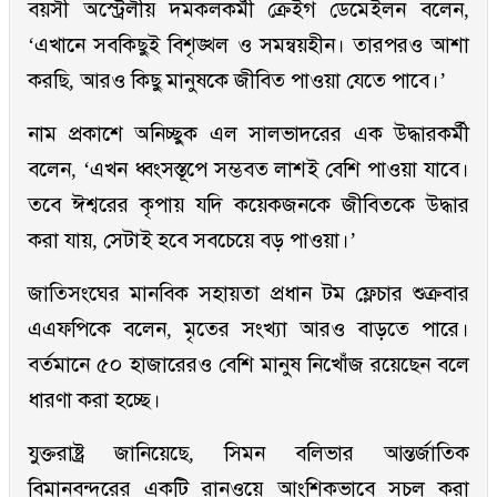
বয়সী অস্ট্রেলীয় দমকলকর্মী ক্রেইগ ডেমেইলন বলেন,
‘এখানে সবকিছুই বিশৃঙ্খল ও সমন্বয়হীন। তারপরও আশা
করছি, আরও কিছু মানুষকে জীবিত পাওয়া যেতে পাবে।’
নাম প্রকাশে অনিচ্ছুক এল সালভাদরের এক উদ্ধারকর্মী
বলেন, ‘এখন ধ্বংসস্তূপে সম্ভবত লাশই বেশি পাওয়া যাবে।
তবে ঈশ্বরের কৃপায় যদি কয়েকজনকে জীবিতকে উদ্ধার
করা যায়, সেটাই হবে সবচেয়ে বড় পাওয়া।’
জাতিসংঘের মানবিক সহায়তা প্রধান টম ফ্লেচার শুক্রবার
এএফপিকে বলেন, মৃতের সংখ্যা আরও বাড়তে পারে।
বর্তমানে ৫০ হাজারেরও বেশি মানুষ নিখোঁজ রয়েছেন বলে
ধারণা করা হচ্ছে।
যুক্তরাষ্ট্র জানিয়েছে, সিমন বলিভার আন্তর্জাতিক
বিমানবন্দরের একটি রানওয়ে আংশিকভাবে সচল করা