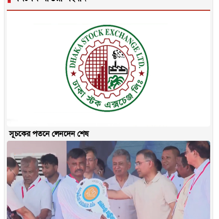
সূচকের পতনে লেনদেন শেষ