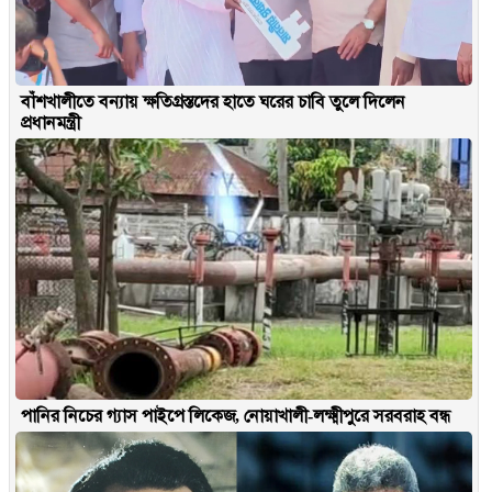
বাঁশখালীতে বন্যায় ক্ষতিগ্রস্তদের হাতে ঘরের চাবি তুলে দিলেন
প্রধানমন্ত্রী
পানির নিচের গ্যাস পাইপে লিকেজ, নোয়াখালী-লক্ষ্মীপুরে সরবরাহ বন্ধ