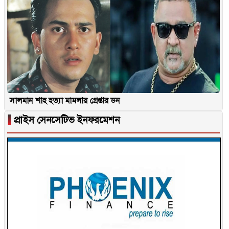
সালমান শাহ হত্যা মামলায় গ্রেপ্তার ডন
▐
প্রাইস সেনসেটিভ ইনফরমেশন