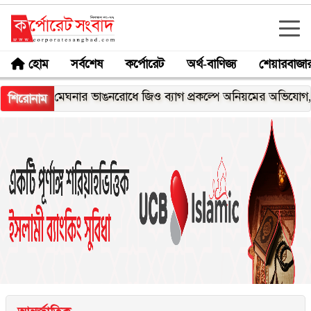
হোম
সর্বশেষ
কর্পোরেট
অর্থ-বাণিজ্য
শেয়ারবাজা
মেঘনার ভাঙনরোধে জিও ব্যাগ প্রকল্পে অনিয়মের অভিযোগ, নদীরকূল
শিরোনাম