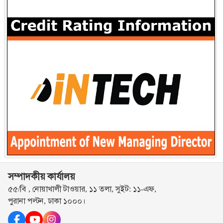
সম্পাদকীয় কার্যালয়
৫৫/বি , নোয়াখালী টাওয়ার, ১১ তলা, সুইট: ১১-এফ,
পুরানা পল্টন, ঢাকা ১০০০।