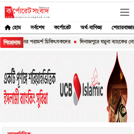
হোম
সর্বশেষ
কর্পোরেট
অর্থ-বাণিজ্য
শেয়ারবাজা
পরীক্ষার পরামর্শ চিকিৎসকদের
দিনাজপুরে যমুনা ব্যাংকের নোট ম্যানেজ
শিরোনাম