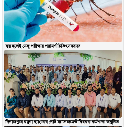
জ্বর হলেই ডেঙ্গু পরীক্ষার পরামর্শ চিকিৎসকদের
দিনাজপুরে যমুনা ব্যাংকের নোট ম্যানেজমেন্ট বিষয়ক কর্মশালা অনুষ্ঠিত