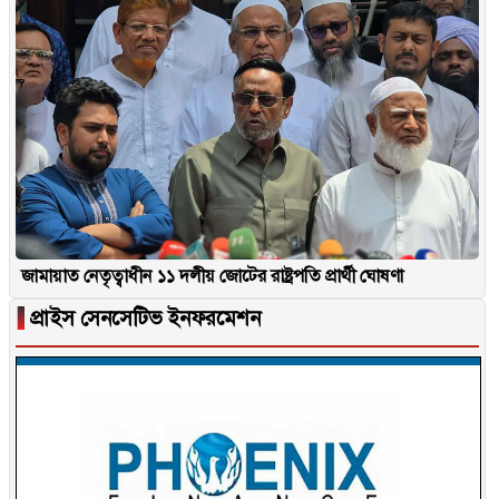
জামায়াত নেতৃত্বাধীন ১১ দলীয় জোটের রাষ্ট্রপতি প্রার্থী ঘোষণা
▐
প্রাইস সেনসেটিভ ইনফরমেশন