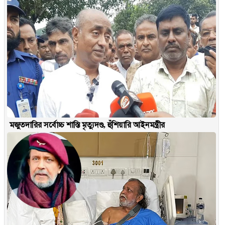
মজুতদারির সর্বোচ্চ শাস্তি মৃত্যুদণ্ড, হুঁশিয়ারি আইনমন্ত্রীর