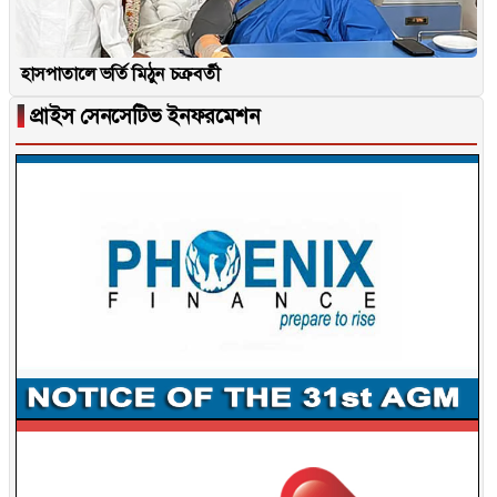
হাসপাতালে ভর্তি মিঠুন চক্রবর্তী
▐
প্রাইস সেনসেটিভ ইনফরমেশন