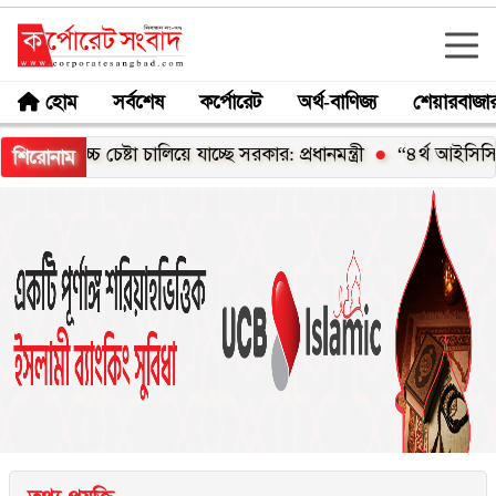
হোম
সর্বশেষ
কর্পোরেট
অর্থ-বাণিজ্য
শেয়ারবাজা
্চ চেষ্টা চালিয়ে যাচ্ছে সরকার: প্রধানমন্ত্রী
“৪র্থ আইসিসি এমার্জিং 
শিরোনাম