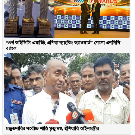
“৪র্থ আইসিসি এমার্জিং এশিয়া ব্যাংকিং অ্যাওয়ার্ড” পেলো এনসিসি
ব্যাংক
মজুতদারির সর্বোচ্চ শাস্তি মৃত্যুদণ্ড, হুঁশিয়ারি আইনমন্ত্রীর