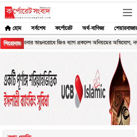
হোম
সর্বশেষ
কর্পোরেট
অর্থ-বাণিজ্য
শেয়ারবাজা
মেঘনার ভাঙনরোধে জিও ব্যাগ প্রকল্পে অনিয়মের অভিযোগ, নদীরকূলে এ
শিরোনাম