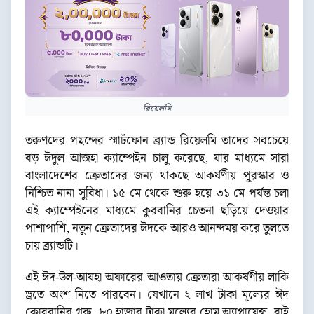
রিয়েলমি
তরুণদের পছন্দের স্মার্টফোন ব্র্যান্ড রিয়েলমি তাদের সবচেয়ে
বড় ঈদুল আজহা ক্যাম্পেইন চালু করেছে, যার মাধ্যমে সারা
বাংলাদেশের ক্রেতাদের জন্য থাকছে আকর্ষণীয় পুরস্কার ও
নিশ্চিত নানা সুবিধা। ১৫ মে থেকে শুরু হয়ে ৩১ মে পর্যন্ত চলা
এই ক্যাম্পেইনের মাধ্যমে কুরবানির চেতনা ছড়িয়ে দেওয়ার
পাশাপাশি, নতুন ক্রেতাদের ঈদকে আরও আনন্দময় করে তুলতে
চায় ব্র্যান্ডটি।
এই ঈদ-উল-আযহা অফারের আওতায় ক্রেতারা আকর্ষণীয় লাকি
ড্রতে অংশ নিতে পারবেন। যেখানে ২ লাখ টাকা মূল্যের ঈদ
কোরবানির গরু, ৮০ হাজার টাকা মূল্যের হোম অ্যাপ্লায়েন্স, বাই