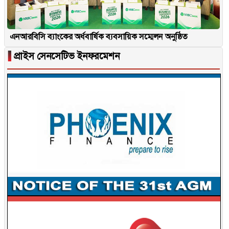
এনআরবিসি ব্যাংকের অর্ধবার্ষিক ব্যবসায়িক সম্মেলন অনুষ্ঠিত
▐
প্রাইস সেনসেটিভ ইনফরমেশন