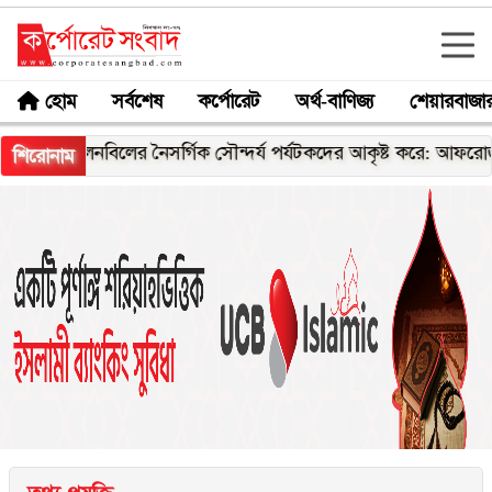
হোম
সর্বশেষ
কর্পোরেট
অর্থ-বাণিজ্য
শেয়ারবাজা
লনবিলের নৈসর্গিক সৌন্দর্য পর্যটকদের আকৃষ্ট করে: আফরোজা খানম রি
শিরোনাম