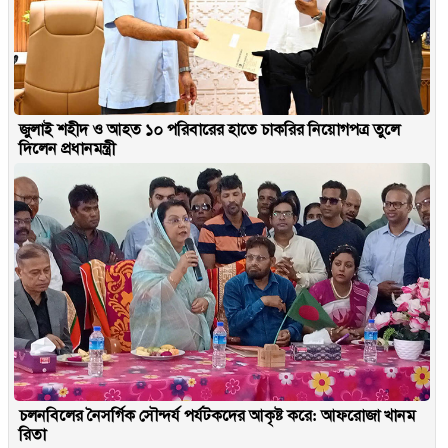
জুলাই শহীদ ও আহত ১০ পরিবারের হাতে চাকরির নিয়োগপত্র তুলে
দিলেন প্রধানমন্ত্রী
চলনবিলের নৈসর্গিক সৌন্দর্য পর্যটকদের আকৃষ্ট করে: আফরোজা খানম
রিতা