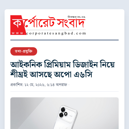
তথ্য-প্রযুক্তি
আইকনিক প্রিমিয়াম ডিজাইন নিয়ে
শীঘ্রই আসছে অপো এ৬সি
প্রকাশিত: ১২ মে, ২০২৬, ৬:১৪ অপরাহ্ন ·