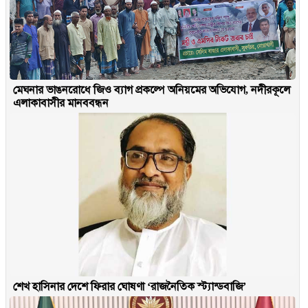
মেঘনার ভাঙনরোধে জিও ব্যাগ প্রকল্পে অনিয়মের অভিযোগ, নদীরকূলে
এলাকাবাসীর মানববন্ধন
শেখ হাসিনার দেশে ফিরার ঘোষণা ‘রাজনৈতিক স্ট্যান্ডবাজি’