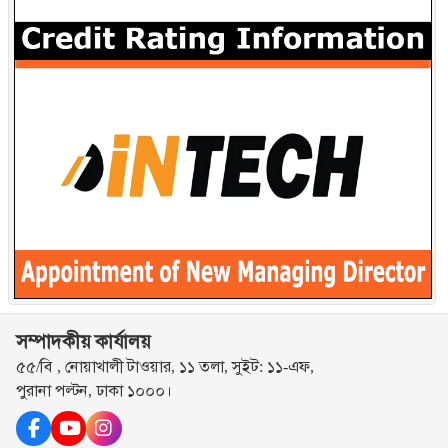
সম্পাদকীয় কার্যালয়
৫৫/বি , নোয়াখালী টাওয়ার, ১১ তলা, সুইট: ১১-এফ,
পুরানা পল্টন, ঢাকা ১০০০।