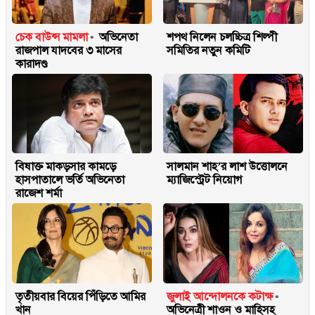
চেক বাউন্স মামলা
অভিনেতা
শপথ নিলেন চলচ্চিত্র শিল্পী
রাজপাল যাদবের ৩ মাসের
সমিতির নতুন কমিটি
কারাদণ্ড
বিষাক্ত মাকড়সার কামড়ে
সালমান শাহ’র লাশ উত্তোলনে
হাসপাতালে ভর্তি অভিনেতা
ম্যাজিস্ট্রেট নিয়োগ
রাজেশ শর্মা
তৃতীয়বার বিয়ের পিঁড়িতে আমির
জুলাই আন্দোলনকে কটাক্ষ
খান
অভিনেত্রী শাওন ও মাহিসহ