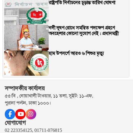
রাষ্ট্রপতি নির্বাচনের চূড়ান্ত তারিখ ঘোষণা
নদী দূষণ রোধে সমন্বিত পদক্ষেপ গ্রহণে
অবহেলার কোনো সুযোগ নেই : প্রধানমন্ত্রী
হাম উপসর্গে আরও ৬ শিশুর মৃত্যু
সম্পাদকীয় কার্যালয়
৫৫/বি , নোয়াখালী টাওয়ার, ১১ তলা, সুইট: ১১-এফ,
পুরানা পল্টন, ঢাকা ১০০০।
যোগাযোগ
02 223354125, 01711-076815