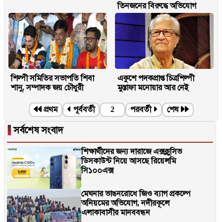
তিনজনের বিরুদ্ধে অভিযোগ
শিল্পী সমিতির সভাপতি শিবা
একুশে পদকপ্রাপ্ত চিত্রশিল্পী
শানু, সম্পাদক জয় চৌধুরী
মুস্তাফা মনোয়ার আর নেই
প্রথম
পূর্ববর্তী
2
পরবর্তী
শেষ
▐
সর্বশেষ সংবাদ
শিক্ষার্থীদের জন্য দারাজে এক্সক্লুসিভ
ডিসকাউন্ট নিয়ে আসছে রিয়েলমি
সি১০০এক্স
মেঘনার ভাঙনরোধে জিও ব্যাগ প্রকল্পে
অনিয়মের অভিযোগ, নদীরকূলে
এলাকাবাসীর মানববন্ধন