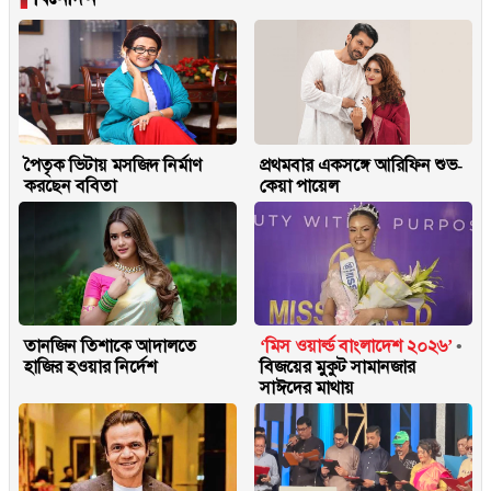
পৈতৃক ভিটায় মসজিদ নির্মাণ
প্রথমবার একসঙ্গে আরিফিন শুভ-
করছেন ববিতা
কেয়া পায়েল
তানজিন তিশাকে আদালতে
‘মিস ওয়ার্ল্ড বাংলাদেশ ২০২৬’
হাজির হওয়ার নির্দেশ
বিজয়ের মুকুট সামানজার
সাঈদের মাথায়