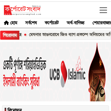
হোম
সর্বশেষ
কর্পোরেট
অর্থ-বাণিজ্য
শেয়ারবাজা
সি১০০এক্স
মেঘনার ভাঙনরোধে জিও ব্যাগ প্রকল্পে অনিয়মের অভিযোগ
শিরোনাম
▐
বিনোদন