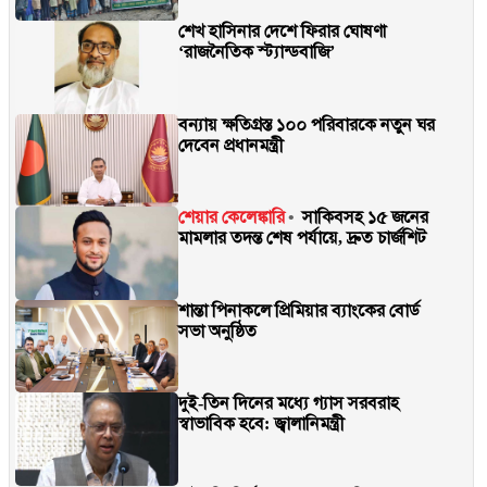
শেখ হাসিনার দেশে ফিরার ঘোষণা
‘রাজনৈতিক স্ট্যান্ডবাজি’
বন্যায় ক্ষতিগ্রস্ত ১০০ পরিবারকে নতুন ঘর
দেবেন প্রধানমন্ত্রী
শেয়ার কেলেঙ্কারি
সাকিবসহ ১৫ জনের
মামলার তদন্ত শেষ পর্যায়ে, দ্রুত চার্জশিট
শান্তা পিনাকলে প্রিমিয়ার ব্যাংকের বোর্ড
সভা অনুষ্ঠিত
দুই-তিন দিনের মধ্যে গ্যাস সরবরাহ
স্বাভাবিক হবে: জ্বালানিমন্ত্রী